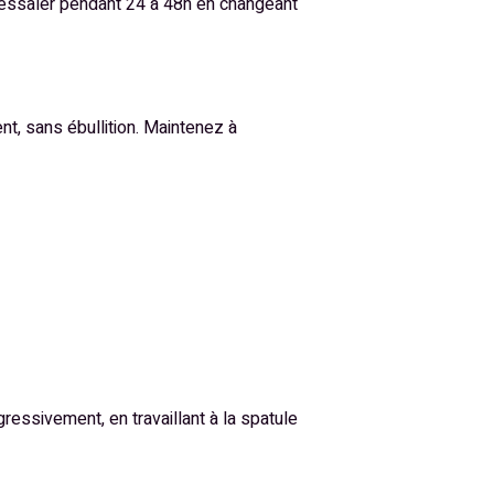
z dessaler pendant 24 à 48h en changeant
t, sans ébullition. Maintenez à
ressivement, en travaillant à la spatule