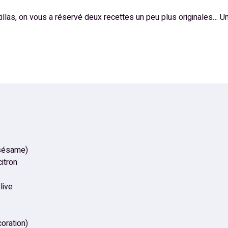
tillas, on vous a réservé deux recettes un peu plus originales… 
 sésame)
citron
live
oration)