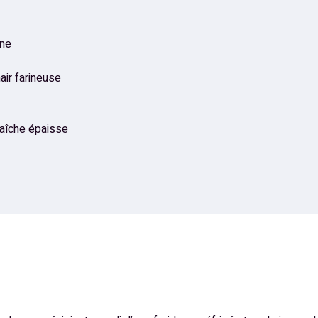
gne
ir farineuse
raîche épaisse