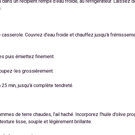
a dans un récipient rempli d’eau froide, au réfrigérateur. Laisse
.
casserole. Couvrez d’eau froide et chauffez jusqu’à frémissemen
tes puis émiettez finement.
oupez-les grossièrement.
à 25 min, jusqu’à complète tendreté.
es de terre chaudes, l’ail haché. Incorporez l’huile d’olive prog
texture lisse, souple et légèrement brillante.