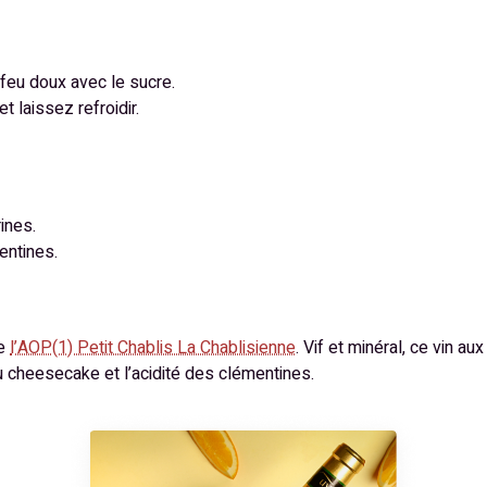
feu doux avec le sucre.
 laissez refroidir.
rines.
entines.
me
l’AOP(1) Petit Chablis La Chablisienne
. Vif et minéral, ce vin a
 cheesecake et l’acidité des clémentines.