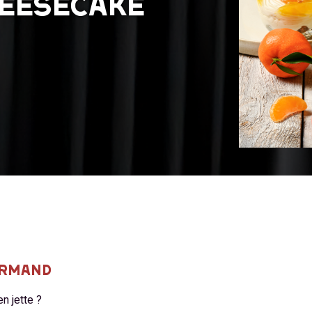
HEESECAKE
URMAND
en jette ?