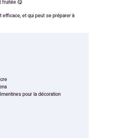
 fruitée 😋
efficace, et qui peut se préparer à
ucre
zena
émentines pour la décoration